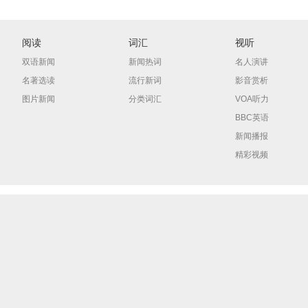
阅读
词汇
视听
双语新闻
新闻热词
名人演讲
名著选读
流行新词
影音赏析
图片新闻
分类词汇
VOA听力
BBC英语
新闻播报
精彩视频