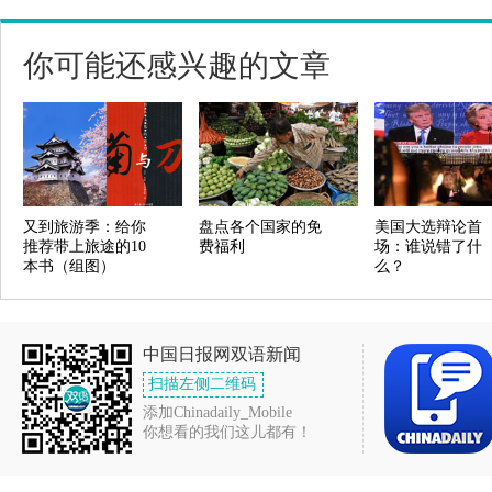
你可能还感兴趣的文章
又到旅游季：给你
盘点各个国家的免
美国大选辩论首
推荐带上旅途的10
费福利
场：谁说错了什
本书（组图）
么？
中国日报网双语新闻
扫描左侧二维码
添加Chinadaily_Mobile
你想看的我们这儿都有！