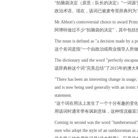
“拍脑袋决定（原意：队长的决定）”一词源
政治术语。现在，该词已被麦夸里辞典列为“2
Mr Abbott's controversial choice to award Princ
阿博特做过不少“拍脑袋的决定”，其中包
The noun is defined as "a decision made by a pol
这个名词是指“一个由政治或商业领导人所做
The dictionary said the word "perfectly encapsu
该辞典称这个词“完美总结”了2015年的澳大
"There has been an interesting change in usage; 
and is now being used generally with an ironic t
statement.
“这个词在用法上发生了一个十分有趣的变
用该词时通常带有讽刺意味，这种情况极富
Coming in second was the word "lumbersexual" 
men who adopt the style of an outdoorsman as a