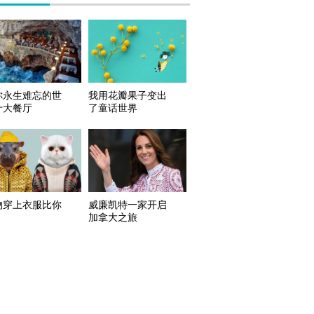
你永生难忘的世
我用花瓣果子变出
十大餐厅
了童话世界
物穿上衣服比你
威廉凯特一家开启
加拿大之旅