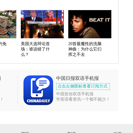
的免
美国大选辩论首
20首最魔性的洗脑
场：谁说错了什
神曲：为什么它们
么？
挥之不去
闻
中国日报双语手机报
点击左侧图标查看订阅方式
中国首份双语手机报
！
学英语看资讯一个都不能少！