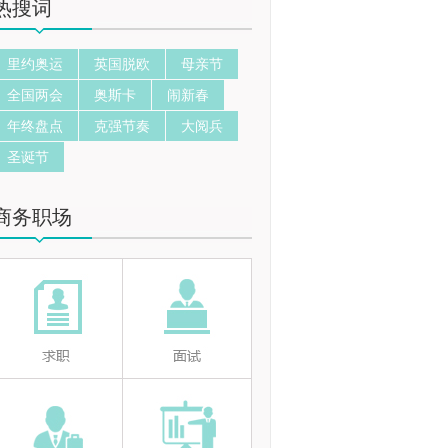
热搜词
里约奥运
英国脱欧
母亲节
全国两会
奥斯卡
闹新春
年终盘点
克强节奏
大阅兵
圣诞节
商务职场