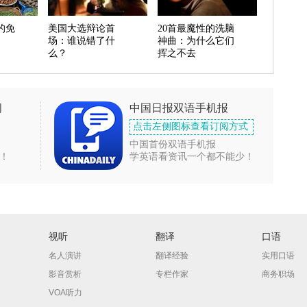
的免
美国大选辩论首
20首最魔性的洗脑
场：谁说错了什
神曲：为什么它们
么？
挥之不去
闻
中国日报双语手机报
点击左侧图标查看订阅方式
中国首份双语手机报
！
学英语看资讯一个都不能少！
视听
翻译
口语
名人演讲
翻译经验
实用口语
影音赏析
专栏作家
商务职场
VOA听力