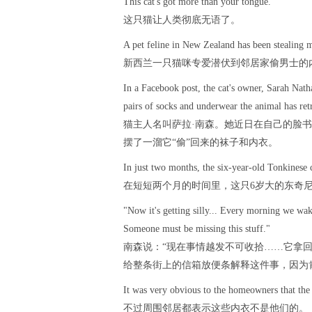
This cat's got more than your tongue.
这只猫让人类彻底无语了。
A pet feline in New Zealand has been stealing 
新西兰一只猫咪专爱潜伏到邻居家偷男士的
In a Facebook post, the cat's owner, Sarah Nat
pairs of socks and underwear the animal has ret
猫主人名叫萨拉·南森。她近日在自己的脸书
摆了一溜它“偷”回来的袜子和内衣。
In just two months, the six-year-old Tonkinese 
在短短两个月的时间里，这只6岁大的东奇尼
"Now it's getting silly... Every morning we wake
Someone must be missing this stuff."
南森说：“现在事情越发不可收拾……它拿
给整条街上的信箱放便条解释这件事，因为
It was very obvious to the homeowners that the
不过周围邻居都表示这些内衣不是他们的。