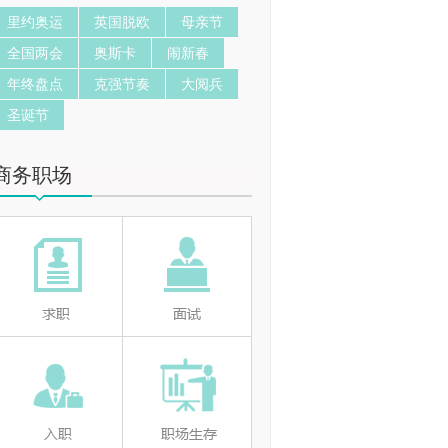
里约奥运
英国脱欧
母亲节
全国两会
奥斯卡
闹新春
年终盘点
克强节奏
大阅兵
圣诞节
商务职场