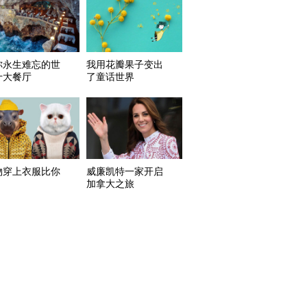
你永生难忘的世
我用花瓣果子变出
十大餐厅
了童话世界
物穿上衣服比你
威廉凯特一家开启
加拿大之旅