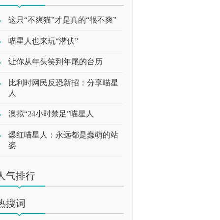
这只“不爽猫”才是真的“很不爽”
喵星人也来玩“潜伏”
让你从年头笑到年尾的台历
比利时网民反恐新招：分享喵星
人
澳拟“24小时禁足”喵星人
爆红喵星人：永远都是蠢萌的站
姿
人气排行
热搜词