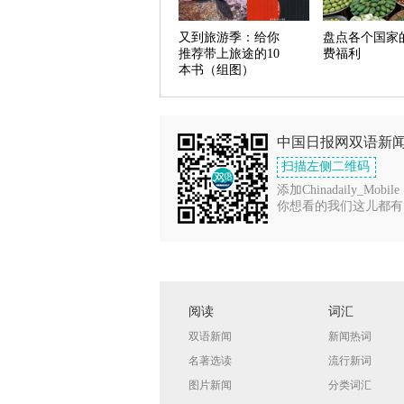
又到旅游季：给你
盘点各个国家
推荐带上旅途的10
费福利
本书（组图）
中国日报网双语新
扫描左侧二维码
添加Chinadaily_Mobile
你想看的我们这儿都有
阅读
词汇
双语新闻
新闻热词
名著选读
流行新词
图片新闻
分类词汇