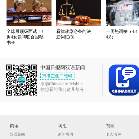
全球最顶级面试！4
看律政剧必备的法
一周热词榜（4.4-
男4女竞聘联合国秘
庭词汇(3)
4.8）
书长
中国日报网双语新闻
扫描左侧二维码
添加Chinadaily_Mobile
你想看的我们这儿都有！
阅读
词汇
视听
双语新闻
新闻热词
名人演讲