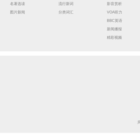
名著选读
流行新词
影音赏析
图片新闻
分类词汇
VOA听力
BBC英语
新闻播报
精彩视频