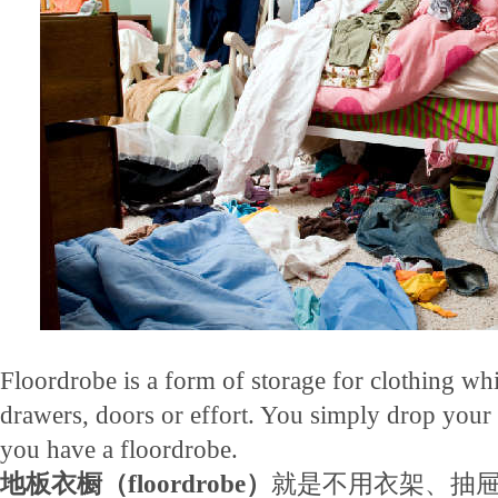
Floordrobe is a form of storage for clothing wh
drawers, doors or effort. You simply drop your 
you have a floordrobe.
地板衣橱（floordrobe）
就是不用衣架、抽