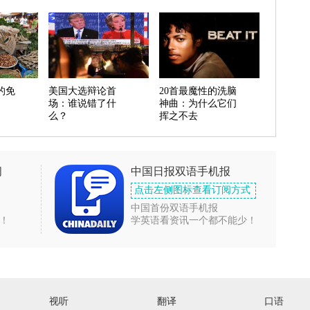
的免
美国大选辩论首
20首最魔性的洗脑
场：谁说错了什
神曲：为什么它们
么？
挥之不去
闻
中国日报双语手机报
点击左侧图标查看订阅方式
中国首份双语手机报
！
学英语看资讯一个都不能少！
视听
翻译
口语