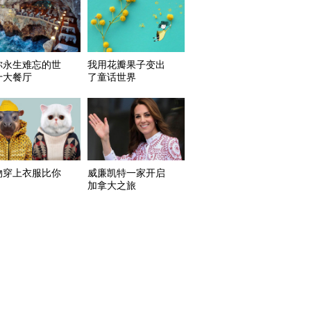
你永生难忘的世
我用花瓣果子变出
十大餐厅
了童话世界
物穿上衣服比你
威廉凯特一家开启
加拿大之旅