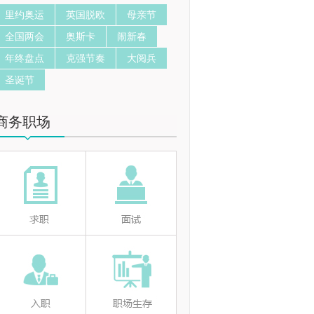
里约奥运
英国脱欧
母亲节
全国两会
奥斯卡
闹新春
年终盘点
克强节奏
大阅兵
圣诞节
商务职场