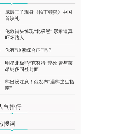
威廉王子现身《帕丁顿熊》中国
首映礼
伦敦街头惊现“北极熊” 形象逼真
吓坏路人
你有“睡熊综合症”吗？
明星北极熊“克努特”猝死 曾与莱
昂纳多同登封面
熊出没注意！俄发布“遇熊逃生指
南”
人气排行
热搜词