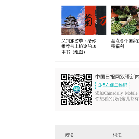
又到旅游季：给你
盘点各个国家
推荐带上旅途的10
费福利
本书（组图）
中国日报网双语新
扫描左侧二维码
添加Chinadaily_Mobile
你想看的我们这儿都有
阅读
词汇