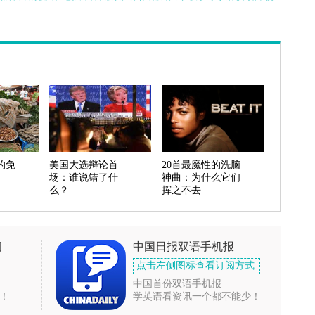
的免
美国大选辩论首
20首最魔性的洗脑
场：谁说错了什
神曲：为什么它们
么？
挥之不去
闻
中国日报双语手机报
点击左侧图标查看订阅方式
中国首份双语手机报
！
学英语看资讯一个都不能少！