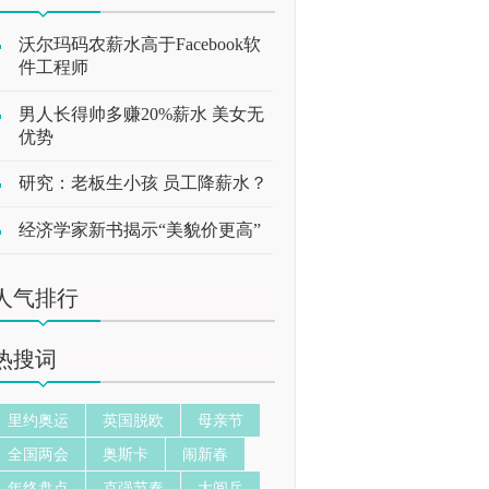
沃尔玛码农薪水高于Facebook软
件工程师
男人长得帅多赚20%薪水 美女无
优势
研究：老板生小孩 员工降薪水？
经济学家新书揭示“美貌价更高”
人气排行
热搜词
里约奥运
英国脱欧
母亲节
全国两会
奥斯卡
闹新春
年终盘点
克强节奏
大阅兵