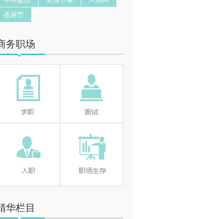
圣诞节
商务职场
精华栏目