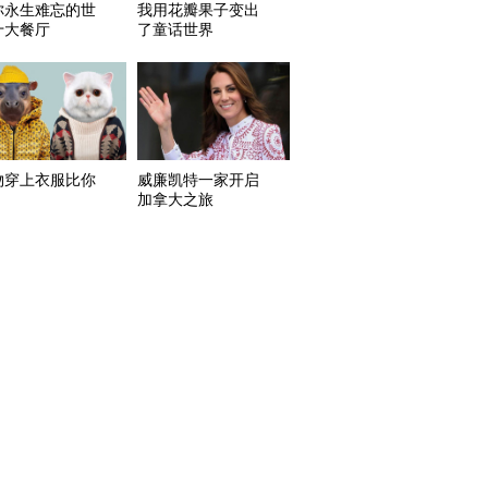
你永生难忘的世
我用花瓣果子变出
十大餐厅
了童话世界
物穿上衣服比你
威廉凯特一家开启
加拿大之旅