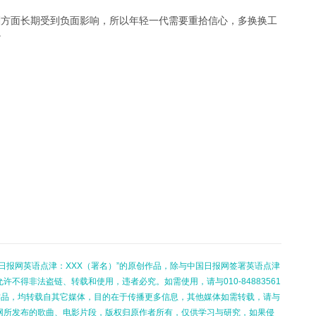
酬方面长期受到负面影响，所以年轻一代需要重拾信心，多换换工
”
日报网英语点津：XXX（署名）”的原创作品，除与中国日报网签署英语点津
不得非法盗链、转载和使用，违者必究。如需使用，请与010-84883561
的作品，均转载自其它媒体，目的在于传播更多信息，其他媒体如需转载，请与
网所发布的歌曲、电影片段，版权归原作者所有，仅供学习与研究，如果侵