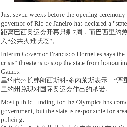
Just seven weeks before the opening ceremony 
governor of Rio de Janeiro has declared a "state
距离巴西奥运会开幕只剩7周，而巴西里约
入“公共灾难状态”。
Interim Governor Francisco Dornelles says the
crisis" threatens to stop the state from honour
Games.
里约代州长弗朗西斯科•多内莱斯表示，“严
里约州兑现对国际奥运会作出的承诺。
Most public funding for the Olympics has come
government, but the state is responsible for are
policing.