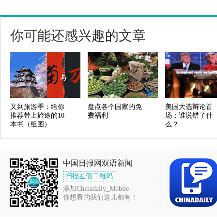
你可能还感兴趣的文章
又到旅游季：给你
盘点各个国家的免
美国大选辩论首
推荐带上旅途的10
费福利
场：谁说错了什
本书（组图）
么？
中国日报网双语新闻
扫描左侧二维码
添加Chinadaily_Mobile
你想看的我们这儿都有！