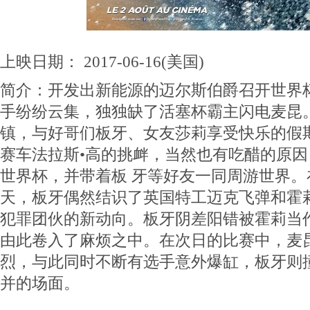
上映日期： 2017-06-16(美国)
简介：开发出新能源的迈尔斯伯爵召开世界
手纷纷云集，独独缺了活塞杯霸主闪电麦昆
镇，与好哥们板牙、女友莎莉享受快乐的假
赛车法拉斯•高的挑衅，当然也有吃醋的原
世界杯，并带着板 牙等好友一同周游世界
天，板牙偶然结识了英国特工迈克飞弹和霍
犯罪团伙的新动向。板牙阴差阳错被霍莉当
由此卷入了麻烦之中。在次日的比赛中，麦
烈，与此同时不断有选手意外爆缸，板牙则
并的场面。