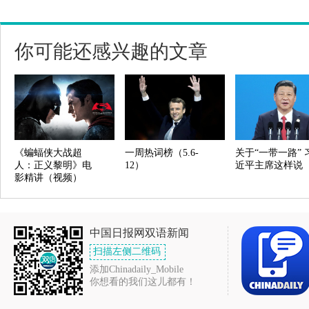
你可能还感兴趣的文章
《蝙蝠侠大战超
一周热词榜（5.6-
关于“一带一路” 
人：正义黎明》电
12）
近平主席这样说
影精讲（视频）
中国日报网双语新闻
扫描左侧二维码
添加Chinadaily_Mobile
你想看的我们这儿都有！