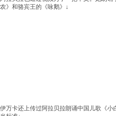
农》和骆宾王的《咏鹅》↓
伊万卡还上传过阿拉贝拉朗诵中国儿歌《小