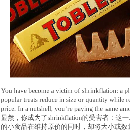
You have become a victim of shrinkflation: a
popular treats reduce in size or quantity while 
price. In a nutshell, you’re paying the same amo
显然，你成为了shrinkflation的受害者
的小食品在维持原价的同时，却将大小或数