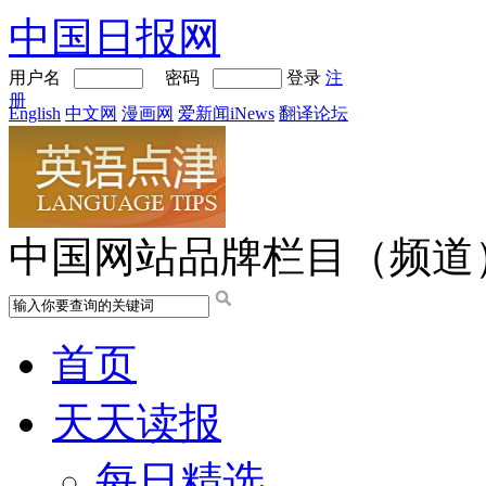
中国日报网
用户名
密码
登录
注
册
English
中文网
漫画网
爱新闻iNews
翻译论坛
中国网站品牌栏目（频道
首页
天天读报
每日精选