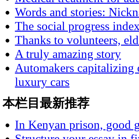
Words and stories: Nick
The social progress inde
Thanks to volunteers, eld
A truly amazing story
Automakers capitalizing o
luxury cars
本栏目最新推荐
In Kenyan prison, good g
Structure your essay in f