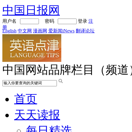
中国日报网
用户名
密码
登录
注
册
English
中文网
漫画网
爱新闻iNews
翻译论坛
中国网站品牌栏目（频道
首页
天天读报
每日精选