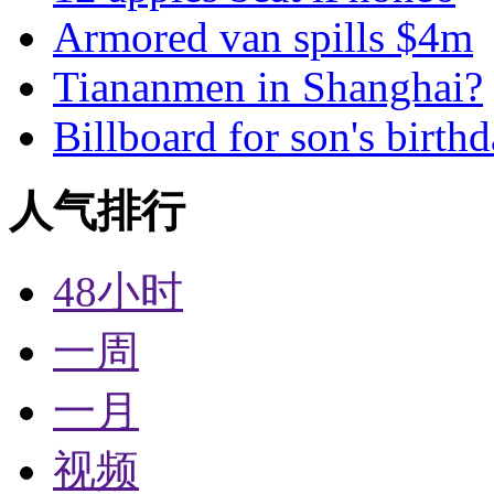
Armored van spills $4m
Tiananmen in Shanghai?
Billboard for son's birth
人气排行
48小时
一周
一月
视频