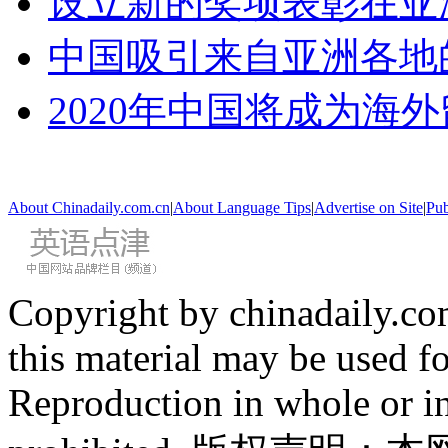
设立新的奖项表彰在亚
中国吸引来自亚洲各地
2020年中国将成为海
About Chinadaily.com.cn
|
About Language Tips
|
Advertise on Site
|
Pub
Copyright by chinadaily.com
this material may be used f
Reproduction in whole or in