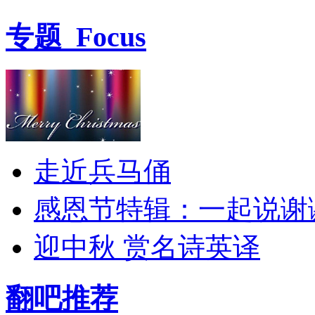
专题
Focus
走近兵马俑
感恩节特辑：一起说谢
迎中秋 赏名诗英译
翻吧推荐