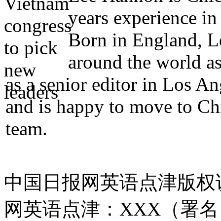
years experience in
Born in England, Le
around the world as
as a senior editor in Los A
and is happy to move to Ch
team.
中国日报网英语点津版权
网英语点津：XXX（署