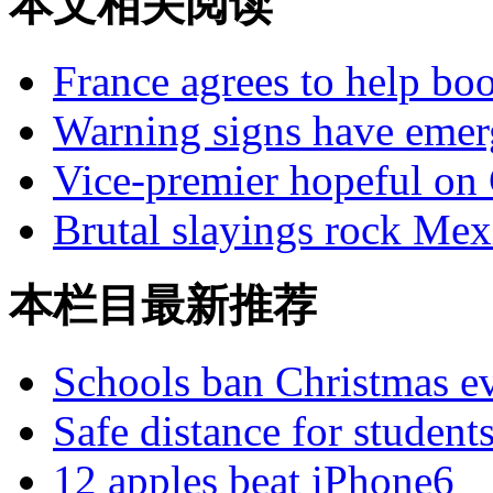
本文相关阅读
France agrees to help boo
Warning signs have emer
Vice-premier hopeful on
Brutal slayings rock Mexi
本栏目最新推荐
Schools ban Christmas e
Safe distance for student
12 apples beat iPhone6