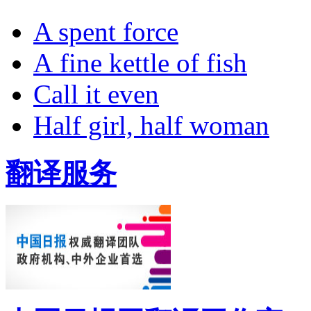
A spent force
A fine kettle of fish
Call it even
Half girl, half woman
翻译服务