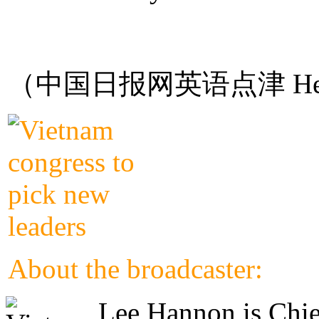
（中国日报网英语点津 Hel
About the broadcaster:
Lee Hannon is Chie