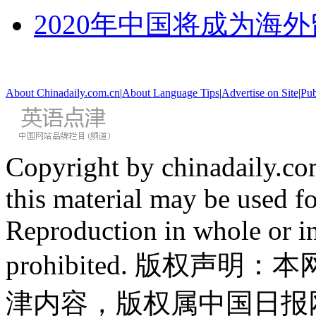
2020年中国将成为海
About Chinadaily.com.cn
|
About Language Tips
|
Advertise on Site
|
Pub
Copyright by chinadaily.com
this material may be used f
Reproduction in whole or in
prohibited. 版权
津内容，版权属中国日报