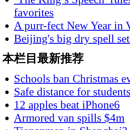
favorites
A purr-fect New Year in
Beijing's big dry spell set
本栏目最新推荐
Schools ban Christmas e
Safe distance for student
12 apples beat iPhone6
Armored van spills $4m