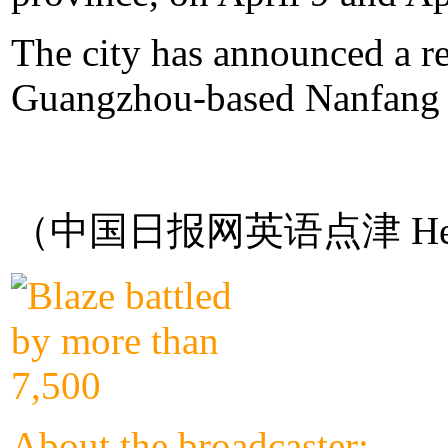
The city has announced a red 
Guangzhou-based Nanfang 
（中国日报网英语点津 Hel
About the broadcaster: