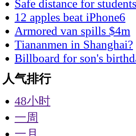
Safe distance for student
12 apples beat iPhone6
Armored van spills $4m
Tiananmen in Shanghai?
Billboard for son's birth
人气排行
48小时
一周
一月