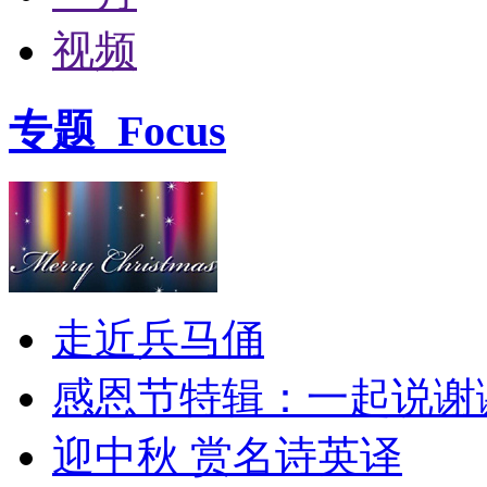
视频
专题
Focus
走近兵马俑
感恩节特辑：一起说谢
迎中秋 赏名诗英译