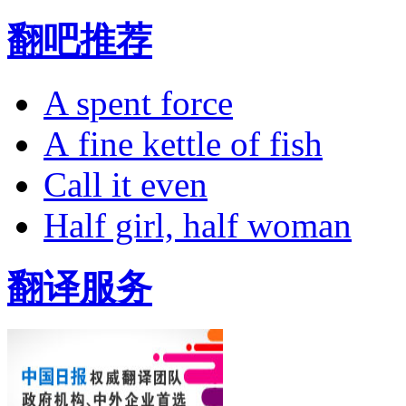
翻吧推荐
A spent force
A fine kettle of fish
Call it even
Half girl, half woman
翻译服务