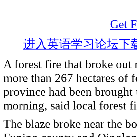
Get F
进入英语学习论坛下
A forest fire that broke ou
more than 267 hectares of f
province had been brought
morning, said local forest fi
The blaze broke near the b