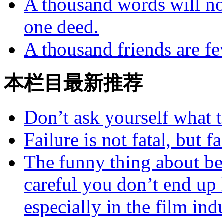
A thousand words will no
one deed.
A thousand friends are f
本栏目最新推荐
Don’t ask yourself what 
Failure is not fatal, but 
The funny thing about bea
careful you don’t end up
especially in the film ind