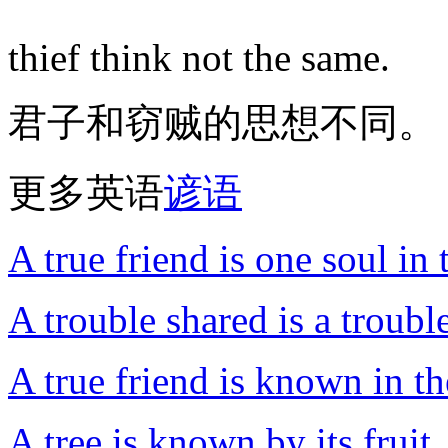
thief think not the same.
君子和窃贼的思想不同。
更多英语
谚语
A true friend is one soul in
A trouble shared is a troubl
A true friend is known in th
A tree is known by its fruit.