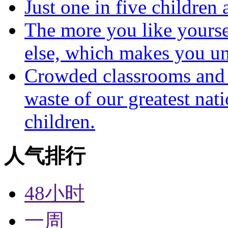
Just one in five children
The more you like yoursel
else, which makes you un
Crowded classrooms and h
waste of our greatest nat
children.
人气排行
48小时
一周