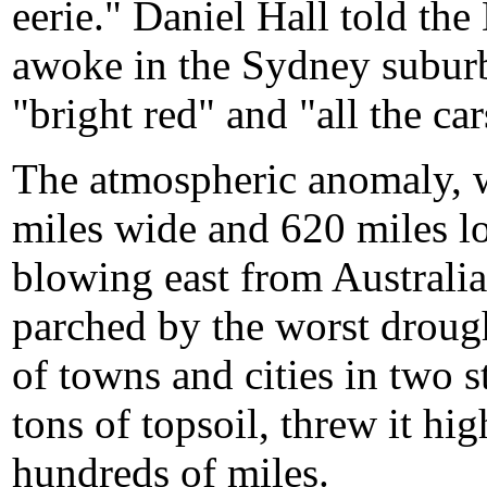
eerie." Daniel Hall told th
awoke in the Sydney subur
"bright red" and "all the ca
The atmospheric anomaly, 
miles wide and 620 miles l
blowing east from Australia
parched by the worst drough
of towns and cities in two 
tons of topsoil, threw it hig
hundreds of miles.