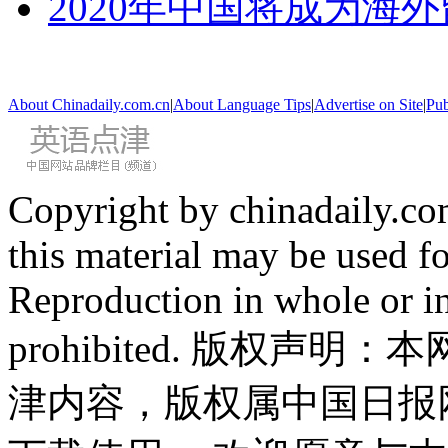
2020年中国将成为海
About Chinadaily.com.cn
|
About Language Tips
|
Advertise on Site
|
Pub
Copyright by chinadaily.com
this material may be used f
Reproduction in whole or in
prohibited. 版权
津内容，版权属中国日报