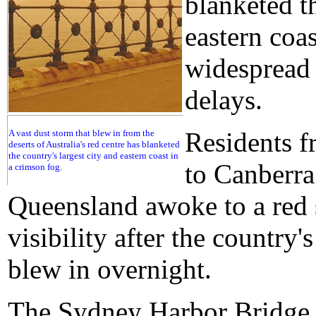
blanketed th
eastern coa
widespread 
delays.
Residents 
A vast dust storm that blew in from the
deserts of Australia's red centre has blanketed
the country's largest city and eastern coast in
to Canberra
a crimson fog.
Queensland awoke to a red 
visibility after the country'
blew in overnight.
The Sydney Harbor Bridge