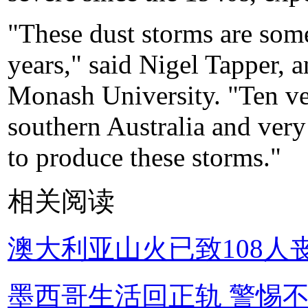
"These dust storms are some 
years," said Nigel Tapper, a
Monash University. "Ten ve
southern Australia and very
to produce these storms."
相关阅读
澳大利亚山火已致108人
墨西哥生活回正轨 警惕