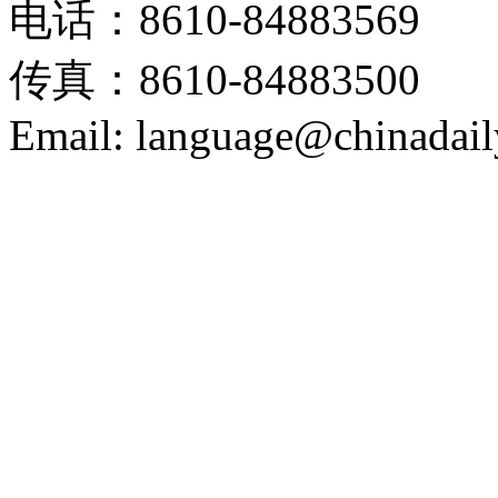
电话：8610-84883569
传真：8610-84883500
Email: language@chinadail