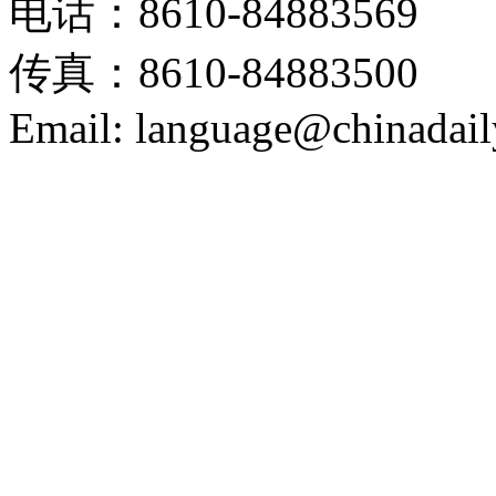
电话：8610-84883569
传真：8610-84883500
Email: language@chinadail