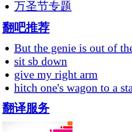
万圣节专题
翻吧推荐
But the genie is out of the
sit sb down
give my right arm
hitch one's wagon to a st
翻译服务