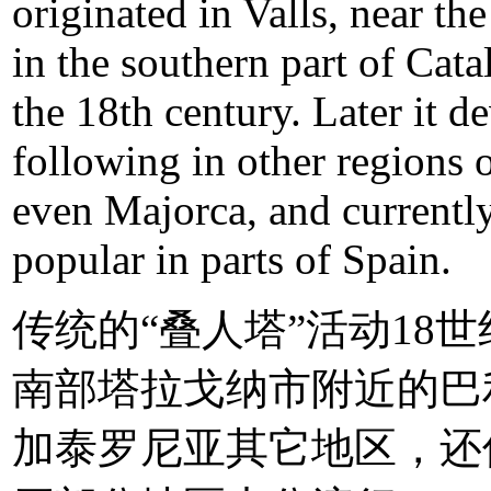
originated in Valls, near the
in the southern part of Cata
the 18th century. Later it d
following in other regions 
even Majorca, and currentl
popular in parts of Spain.
传统的“叠人塔”活动18
南部塔拉戈纳市附近的巴
加泰罗尼亚其它地区，还