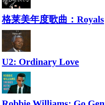
格莱美年度歌曲：Royals
U2: Ordinary Love
Robbie Williams: Go Gen