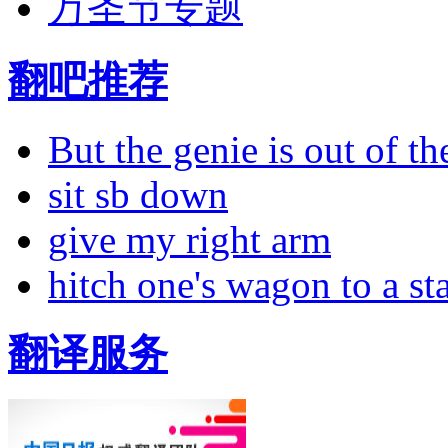
万圣节专题
翻吧推荐
But the genie is out of the
sit sb down
give my right arm
hitch one's wagon to a st
翻译服务