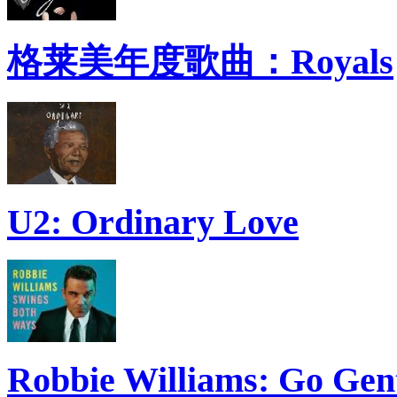
格莱美年度歌曲：Royals
U2: Ordinary Love
Robbie Williams: Go Gen