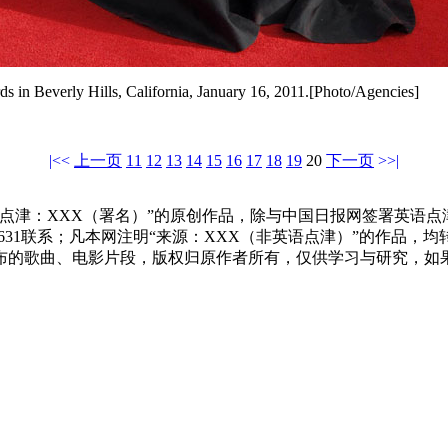
s in Beverly Hills, California, January 16, 2011.[Photo/Agencies]
|<<
上一页
11
12
13
14
15
16
17
18
19
20
下一页
>>|
点津：XXX（署名）”的原创作品，除与中国日报网签署英语
83631联系；凡本网注明“来源：XXX（非英语点津）”的作
布的歌曲、电影片段，版权归原作者所有，仅供学习与研究，如