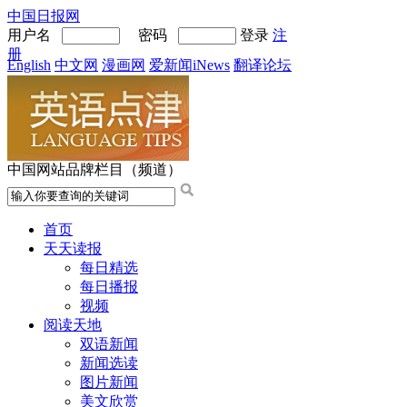
中国日报网
用户名
密码
登录
注
册
English
中文网
漫画网
爱新闻iNews
翻译论坛
中国网站品牌栏目（频道）
首页
天天读报
每日精选
每日播报
视频
阅读天地
双语新闻
新闻选读
图片新闻
美文欣赏