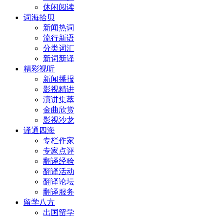
休闲阅读
词海拾贝
新闻热词
流行新语
分类词汇
新词新译
精彩视听
新闻播报
影视精讲
演讲集萃
金曲欣赏
影视沙龙
译通四海
专栏作家
专家点评
翻译经验
翻译活动
翻译论坛
翻译服务
留学八方
出国留学