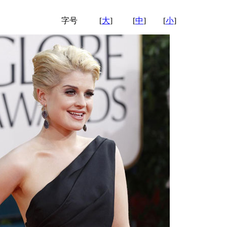
字号
[
大
]
[
中
]
[
小
]