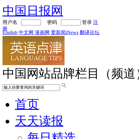
中国日报网
用户名
密码
登录
注
册
English
中文网
漫画网
爱新闻iNews
翻译论坛
中国网站品牌栏目（频道
首页
天天读报
每日精选