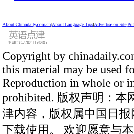
About Chinadaily.com.cn
|
About Language Tips
|
Advertise on Site
|
Pub
Copyright by chinadaily.com
this material may be used f
Reproduction in whole or in
prohibited. 版权
津内容，版权属中国日报
下载使用。 欢迎愿意与