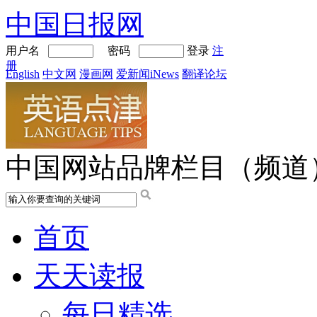
中国日报网
用户名
密码
登录
注
册
English
中文网
漫画网
爱新闻iNews
翻译论坛
中国网站品牌栏目（频道
首页
天天读报
每日精选