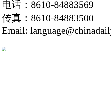
电话：8610-84883569
传真：8610-84883500
Email: language@chinadail