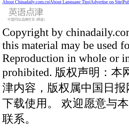
About Chinadaily.com.cn
|
About Language Tips
|
Advertise on Site
|
Pub
Copyright by chinadaily.com
this material may be used f
Reproduction in whole or in
prohibited. 版权
津内容，版权属中国日报
下载使用。 欢迎愿意与
联系。