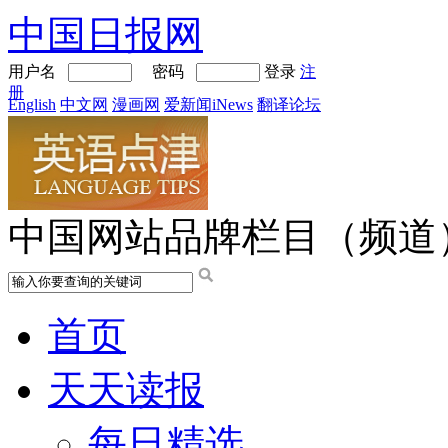
中国日报网
用户名
密码
登录
注
册
English
中文网
漫画网
爱新闻iNews
翻译论坛
中国网站品牌栏目（频道
首页
天天读报
每日精选