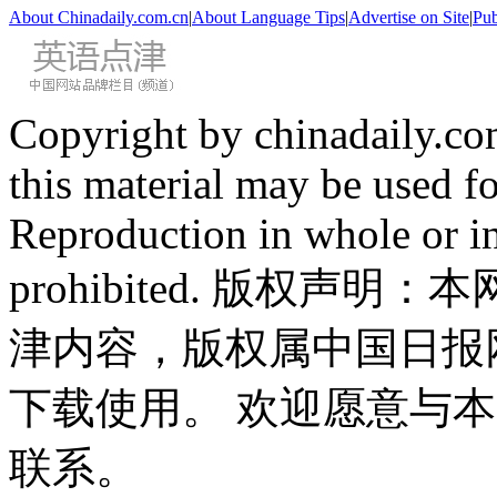
About Chinadaily.com.cn
|
About Language Tips
|
Advertise on Site
|
Pub
Copyright by chinadaily.com
this material may be used f
Reproduction in whole or in
prohibited. 版权
津内容，版权属中国日报
下载使用。 欢迎愿意与
联系。