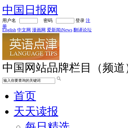
中国日报网
用户名
密码
登录
注
册
English
中文网
漫画网
爱新闻iNews
翻译论坛
中国网站品牌栏目（频道
首页
天天读报
每日精选