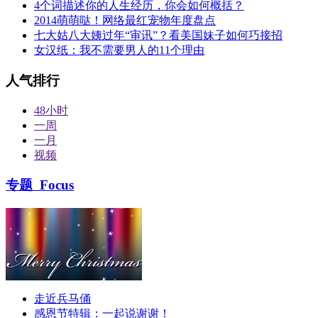
4个词描述你的人生经历，你会如何概括？
2014萌萌哒！网络最红宠物年度盘点
七大姑八大姨过年“审讯”？看美国妹子如何巧接招
女汉纸：我不需要男人的11个理由
人气排行
48小时
一周
一月
视频
专题
Focus
走近兵马俑
感恩节特辑：一起说谢谢！