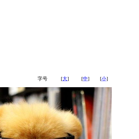
字号
[
大
]
[
中
]
[
小
]