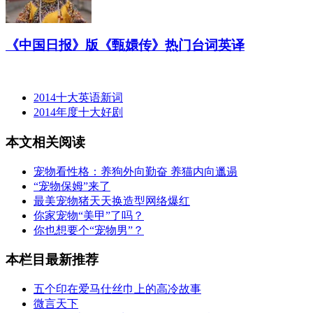
《中国日报》版《甄嬛传》热门台词英译
2014十大英语新词
2014年度十大好剧
本文相关阅读
宠物看性格：养狗外向勤奋 养猫内向邋遢
“宠物保姆”来了
最美宠物猪天天换造型网络爆红
你家宠物“美甲”了吗？
你也想要个“宠物男”？
本栏目最新推荐
五个印在爱马仕丝巾上的高冷故事
微言天下