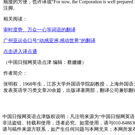
顺接的方便，也许译成“For now, the Corporation is well pr
注脚。
相关阅读：
审时度势、万众一心等词语的翻译
广州亚运会口号“动感亚洲,感动世界”的翻译
点击进入译点通
（中国日报网英语点津 编辑：蔡姗姗）
作者简介：
张明权，1968年生，江苏大学外国语学院副教授，上海外国语大学博
发表英语学习类文章20余篇，出版译著两部，翻译公司兼职翻译。 Email:
中国日报网英语点津版权说明：凡注明来源为“中国日报网英语
非法盗链、转载和使用，违者必究。如需使用，请与010-848
请与稿件来源方联系，如产生任何问题与本网无关；本网所发