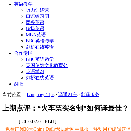
英语教学
听力训练营
口语练习团
商务英语
职场英语
MBA英语
BBC英语教学
剑桥在线英语
合作专区
BBC英语教学
英国使馆文化教育处
英语学习
剑桥在线英语
翻吧
当前位置：
Language Tips
>
译通四海
>
翻译服务
上期点评：“火车票实名制”如何译最佳？
[ 2010-02-01 10:41]
免费订阅30天China Daily双语新闻手机报：移动用户编辑短信CD至