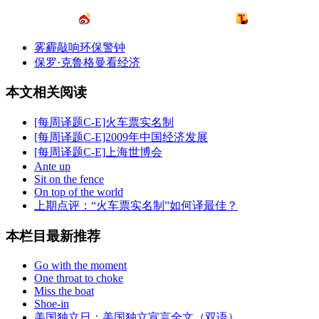
雾霾敲响环保警钟
保罗·克鲁格曼看经济
本文相关阅读
[每周译题C-E]火车票实名制
[每周译题C-E]2009年中国经济发展
[每周译题C-E]上海世博会
Ante up
Sit on the fence
On top of the world
上期点评：“火车票实名制”如何译最佳？
本栏目最新推荐
Go with the moment
One throat to choke
Miss the boat
Shoe-in
美国独立日：美国独立宣言全文（双语）