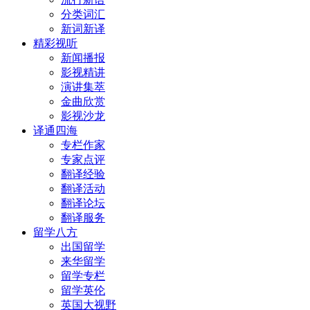
分类词汇
新词新译
精彩视听
新闻播报
影视精讲
演讲集萃
金曲欣赏
影视沙龙
译通四海
专栏作家
专家点评
翻译经验
翻译活动
翻译论坛
翻译服务
留学八方
出国留学
来华留学
留学专栏
留学英伦
英国大视野