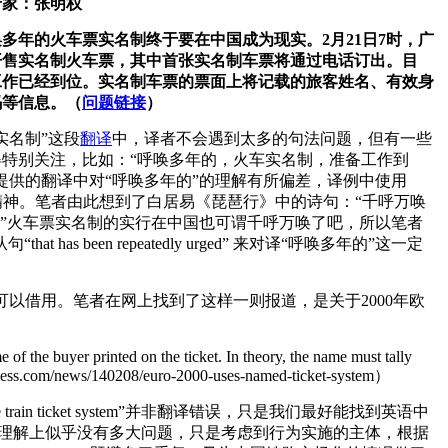
专家：张明权
多年的火车票实名制终于要在中国成为现实。2月21日7时，广
开售实名制火车票，其中首张实名制车票将通过电话订出。目
工作已经到位。实名制车票的票面上将记载的旅客姓名、有效身
码等信息。（
问题链接
）
实名制”这段
翻译
中，译者不会遇到太多的句法问题，但有一些
得特别关注，比如：“呼唤多年的，火车实名制，准备工作到
提供的翻译中对“呼唤多年的”的理解有所偏差，译例中使用
该制度建立的积极参与精神。笔者由此想到了白居易《琵琶行》中的诗句：“千呼万唤
hind the pipa still.”火车票实名制的实行在中国也可谓千呼万唤了吧，所以笔者
 been repeatedly urged” 来对译“呼唤多年的”这一定
以借用。笔者在网上找到了这样一则报道，是关于2000年欧
 of the buyer printed on the ticket. In theory, the name must tally
tbusiness.com/news/140208/euro-2000-uses-named-ticket-system）
rain ticket system”并非翻译错误，只是我们最好能找到英语中
，理解上似乎没有多大问题，只是考虑到行为实施的主体，根据