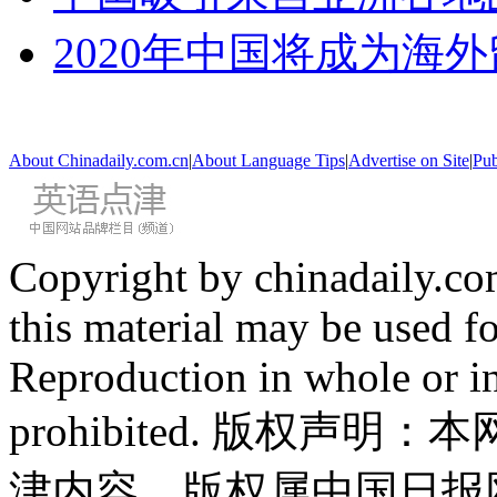
2020年中国将成为海
About Chinadaily.com.cn
|
About Language Tips
|
Advertise on Site
|
Pub
Copyright by chinadaily.com
this material may be used f
Reproduction in whole or in
prohibited. 版权
津内容，版权属中国日报