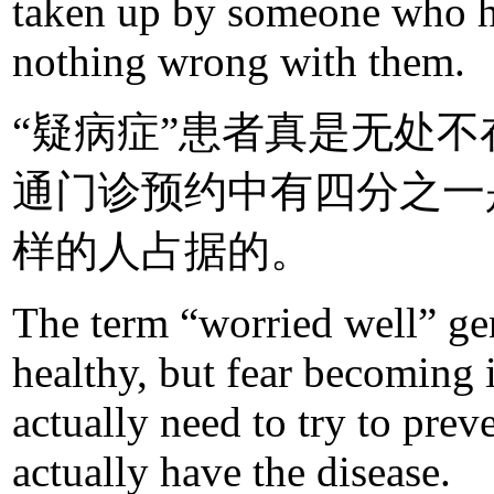
taken up by someone who h
nothing wrong with them.
“疑病症”患者真是无处
通门诊预约中有四分之一
样的人占据的。
The term “worried well” gen
healthy, but fear becoming 
actually need to try to prev
actually have the disease.