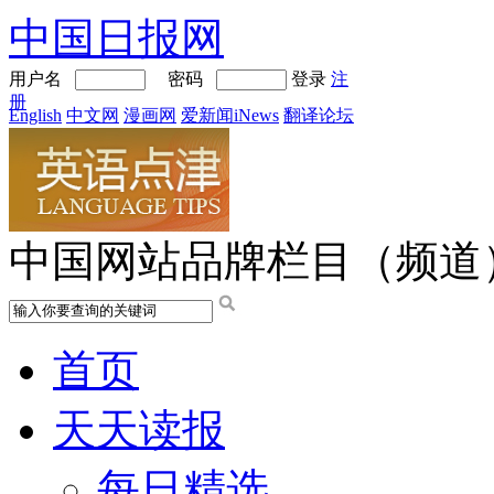
中国日报网
用户名
密码
登录
注
册
English
中文网
漫画网
爱新闻iNews
翻译论坛
中国网站品牌栏目（频道
首页
天天读报
每日精选