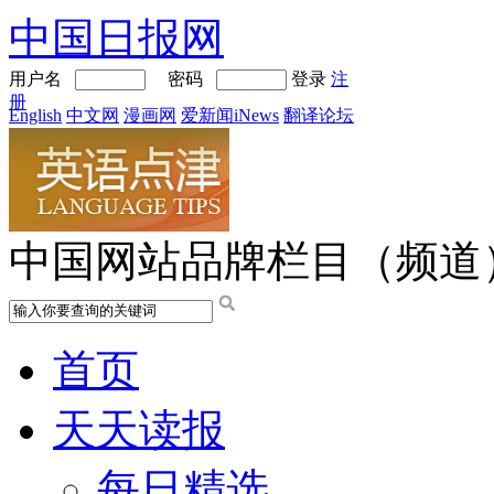
中国日报网
用户名
密码
登录
注
册
English
中文网
漫画网
爱新闻iNews
翻译论坛
中国网站品牌栏目（频道
首页
天天读报
每日精选