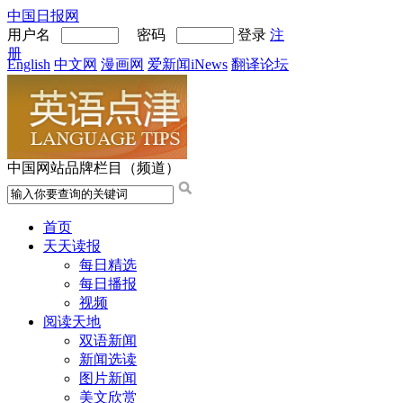
中国日报网
用户名
密码
登录
注
册
English
中文网
漫画网
爱新闻iNews
翻译论坛
中国网站品牌栏目（频道）
首页
天天读报
每日精选
每日播报
视频
阅读天地
双语新闻
新闻选读
图片新闻
美文欣赏