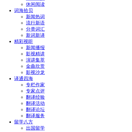
休闲阅读
词海拾贝
新闻热词
流行新语
分类词汇
新词新译
精彩视听
新闻播报
影视精讲
演讲集萃
金曲欣赏
影视沙龙
译通四海
专栏作家
专家点评
翻译经验
翻译活动
翻译论坛
翻译服务
留学八方
出国留学