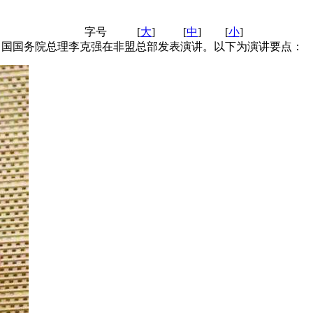
字号
[
大
]
[
中
]
[
小
]
，中国国务院总理李克强在非盟总部发表演讲。以下为演讲要点：