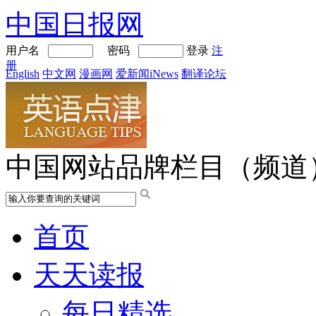
中国日报网
用户名
密码
登录
注
册
English
中文网
漫画网
爱新闻iNews
翻译论坛
中国网站品牌栏目（频道
首页
天天读报
每日精选