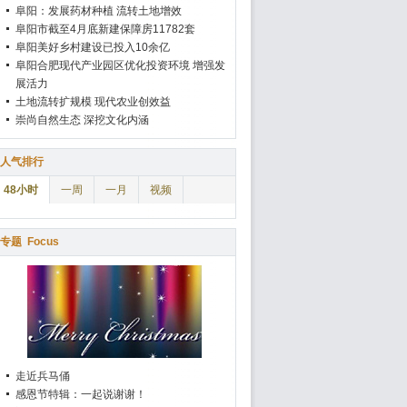
阜阳：发展药材种植 流转土地增效
阜阳市截至4月底新建保障房11782套
阜阳美好乡村建设已投入10余亿
阜阳合肥现代产业园区优化投资环境 增强发
展活力
土地流转扩规模 现代农业创效益
崇尚自然生态 深挖文化内涵
人气排行
48小时
一周
一月
视频
专题
Focus
走近兵马俑
感恩节特辑：一起说谢谢！