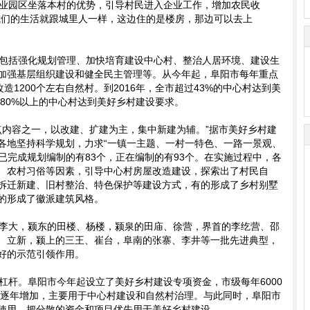
业园区坐落本村的优势，引导村民进入企业工作，增加农民收
我们的生活就跟城里人一样，这边住的是楼房，那边可以去上
包括强化规划管理、加快培育建设中心村、整治人居环境、建设生
加强基层组织建设和健全民主管理等。从今年起，阜阳市每年重点
造1200个左右自然村。到2016年，全市超过43%的中心村达到美
市80%以上的中心村达到美好乡村建设要求。
点内容之一，以改建、扩建为主，集中新建为辅。”据市美好乡村建
各地坚持科学规划，力求“一镇一主题、一村一特色、一路一景观、
村已完成规划编制的有83个，正在编制的有93个。在实施过程中，各
、农村习俗等因素，引导中心村房屋改造建设，探索出了村民自
拆迁新建、旧村整治、特色保护等建设方式，有的形成了乡村别墅
的形成了徽派建筑风格。
李大，颍东的田楼、杨楼，颍泉的田庙、徐营，界首的李纥营、邵
、立新，颍上的三王、崔台，阜南的张寨、李井等一批先进典型，
好的示范引领作用。
杠杆。阜阳市今年起设立了美好乡村建设专项资金，市级每年6000
，并逐年增加，主要用于中心村建设和自然村治理。与此同时，阜阳市
使用，把分散的资金和项目优先用于美好乡村建设。