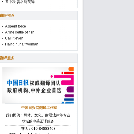
迎中秋 赏名诗英译
翻吧推荐
A spent force
A fine kettle of fish
Call it even
Half girl, half woman
翻译服务
中国日报网翻译工作室
我们提供：媒体、文化、财经法律等专业
领域的中英互译服务
电话：010-84883468