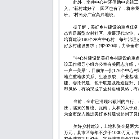
此外，李井中心村还借助中岗镇工
入。“新村建好了，园区也有了，将来
班。”村民孙广宣高兴地说。
据了解，美好乡村建设的重点任务
态宜居新型农村社区、发展现代农业、
培育建设180个左右中心村，每年治理改
好乡村建设要求；到2020年，力争全
“中心村建设是美好乡村建设的重
设工作领导小组办公室有关同志介绍，
一户一美景”，目前第一批176个中心
地注重地缘关系、生态原貌、产业基础
建、委托代建、包干联建及改造提升、
型风格，有的形成了农村集镇风格，有
当前，全市已涌现出颍州的白行、
庄，临泉的鲁楼、瓦南，太和的大于路
为全市深入推进美好乡村建设起到了良
美好乡村建设，土地和资金是两大
万元，县市区每年不少于1000万元
整合涉农项目资金，实行涉农资金打捆