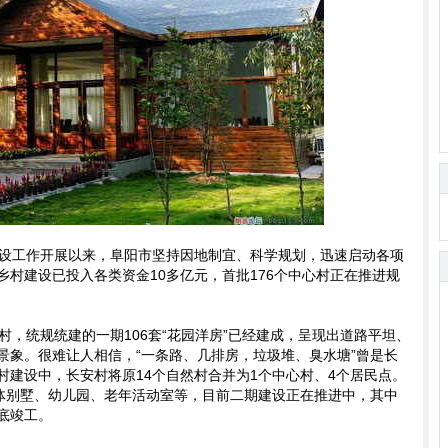
设工作开展以来，阜阳市坚持因地制宜、科学规划，迅速启动各项
村建设已投入各类资金10多亿元，首批176个中心村正在推进规
，统规统建的一期106套“花园洋房”已经建成，呈现出道路平坦、
景象。很难让人相信，“一条路、几排房，垃圾堆、臭水塘”曾是长
村建设中，长安村将原14个自然村合并为1个中心村、4个居民点。
联体别墅、幼儿园、老年活动室等，目前二期建设正在推进中，其中
底竣工。