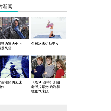
片新闻
国纽约遭遇史上
冬日冰雪运动美女
强暴风雪
才任性的的圆珠
《哈利·波特》剧组
画作
老照片曝光 哈利赫
敏稚气未脱