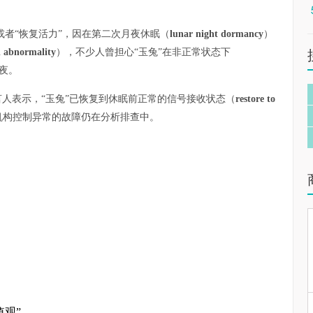
或者“恢复活力”，因在第二次月夜休眠（
lunar night dormancy
）
l abnormality
），不少人曾担心“玉兔”在非正常状态下
夜。
言人表示，“玉兔”已恢复到休眠前正常的信号接收状态（
restore to
机构控制异常的故障仍在分析排查中。
值观”