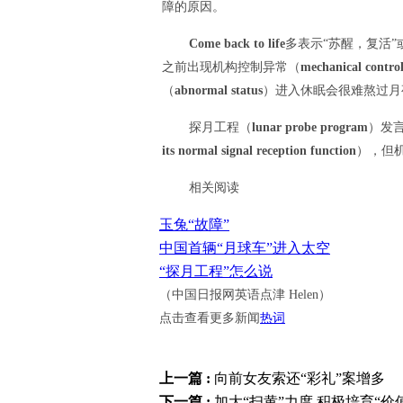
障的原因。
Come back to life
多表示“苏醒，复活”
之前出现机构控制异常（
mechanical contro
（
abnormal status
）进入休眠会很难熬过月
探月工程（
lunar probe program
）发
its normal signal reception function
），但
相关阅读
玉兔“故障”
中国首辆“月球车”进入太空
“探月工程”怎么说
（中国日报网英语点津 Helen）
点击查看更多新闻
热词
上一篇 :
向前女友索还“彩礼”案增多
下一篇 :
加大“扫黄”力度 积极培育“价