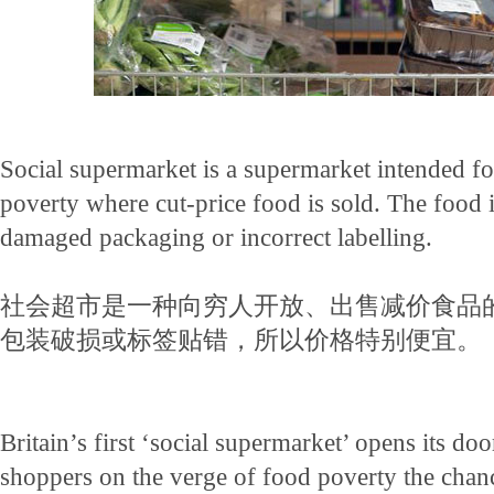
Social supermarket is a supermarket intended fo
poverty where cut-price food is sold. The food i
damaged packaging or incorrect labelling.
社会超市是一种向穷人开放、出售减价食品
包装破损或标签贴错，所以价格特别便宜。
Britain’s first ‘social supermarket’ opens its door
shoppers on the verge of food poverty the chan