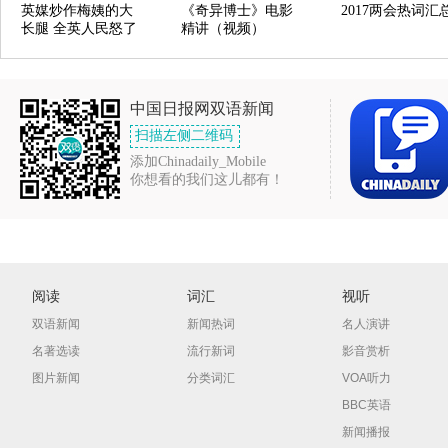
英媒炒作梅姨的大
《奇异博士》电影
2017两会热词汇
长腿 全英人民怒了
精讲（视频）
中国日报网双语新闻
扫描左侧二维码
添加Chinadaily_Mobile
你想看的我们这儿都有！
阅读
词汇
视听
双语新闻
新闻热词
名人演讲
名著选读
流行新词
影音赏析
图片新闻
分类词汇
VOA听力
BBC英语
新闻播报