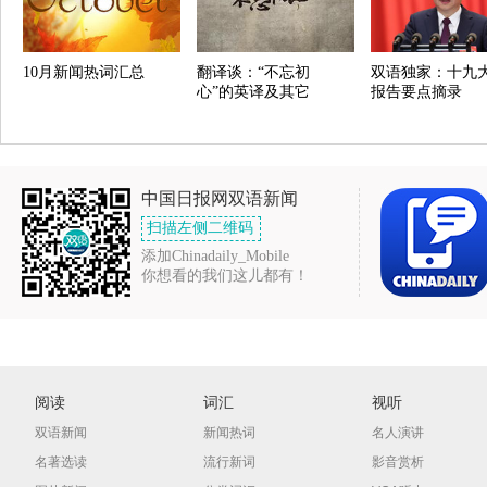
10月新闻热词汇总
翻译谈：“不忘初
双语独家：十九
心”的英译及其它
报告要点摘录
中国日报网双语新闻
扫描左侧二维码
添加Chinadaily_Mobile
你想看的我们这儿都有！
阅读
词汇
视听
双语新闻
新闻热词
名人演讲
名著选读
流行新词
影音赏析