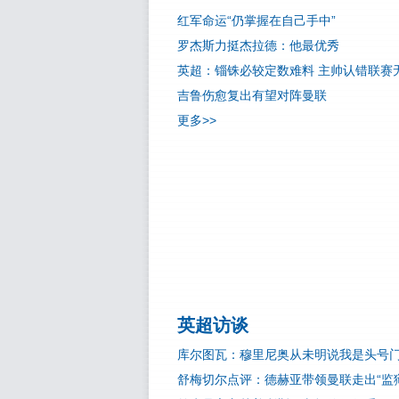
红军命运“仍掌握在自己手中”
罗杰斯力挺杰拉德：他最优秀
英超：锱铢必较定数难料 主帅认错联赛
吉鲁伤愈复出有望对阵曼联
更多>>
英超访谈
库尔图瓦：穆里尼奥从未明说我是头号
舒梅切尔点评：德赫亚带领曼联走出“监狱