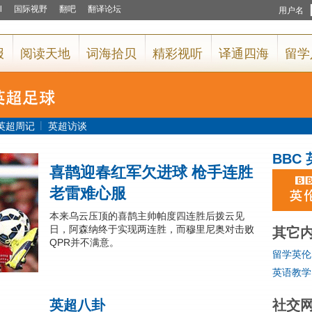
|
英超周记
英超访谈
BBC
喜鹊迎春红军欠进球 枪手连胜
老雷难心服
本来乌云压顶的喜鹊主帅帕度四连胜后拨云见
日，阿森纳终于实现两连胜，而穆里尼奥对击败
其它
QPR并不满意。
留学英伦
英语教学
英超八卦
社交