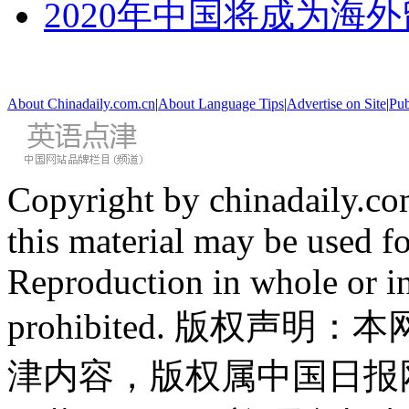
2020年中国将成为海
About Chinadaily.com.cn
|
About Language Tips
|
Advertise on Site
|
Pub
Copyright by chinadaily.com
this material may be used f
Reproduction in whole or in
prohibited. 版权
津内容，版权属中国日报