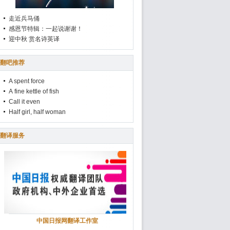
走近兵马俑
感恩节特辑：一起说谢谢！
迎中秋 赏名诗英译
翻吧推荐
A spent force
A fine kettle of fish
Call it even
Half girl, half woman
翻译服务
中国日报网翻译工作室