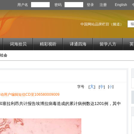
用户名
密码
登录
注册
English
中国网站品牌栏目（频道）
词海拾贝
精彩视听
译通四海
留学八方
英
d 社会
大
中
字号
[
小
]
[
]
[
]
动用户编辑短信CD至106580009009
和塞拉利昂共计报告埃博拉病毒造成的累计病例数达1201例，其中