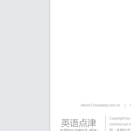
About Chinadaily.com.cn
|
Copyright by 
commercial or
明：本网站所