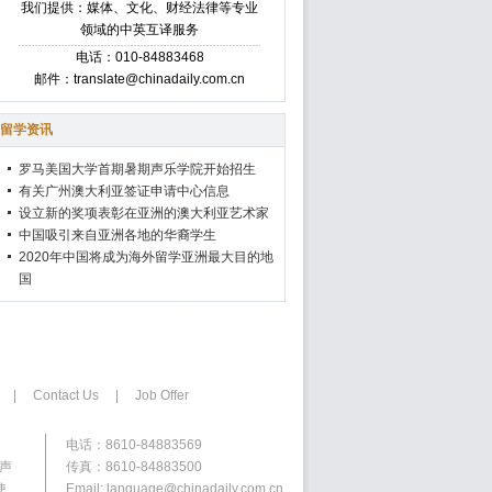
我们提供：媒体、文化、财经法律等专业
领域的中英互译服务
电话：010-84883468
邮件：translate@chinadaily.com.cn
留学资讯
罗马美国大学首期暑期声乐学院开始招生
有关广州澳大利亚签证申请中心信息
设立新的奖项表彰在亚洲的澳大利亚艺术家
中国吸引来自亚洲各地的华裔学生
2020年中国将成为海外留学亚洲最大目的地
国
|
Contact Us
|
Job Offer
电话：8610-84883569
权声
传真：8610-84883500
使
Email: language@chinadaily.com.cn