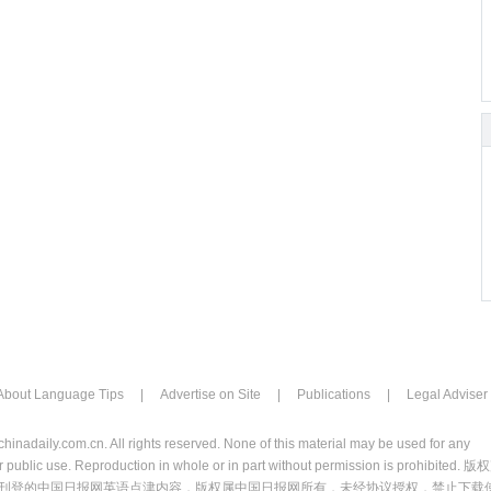
About Language Tips
|
Advertise on Site
|
Publications
|
Legal Adviser
chinadaily.com.cn. All rights reserved. None of this material may be used for any
 public use. Reproduction in whole or in part without permission is prohibited. 版
刊登的中国日报网英语点津内容，版权属中国日报网所有，未经协议授权，禁止下载