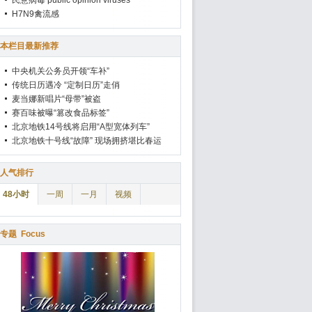
民意病毒 public opinion viruses
H7N9禽流感
本栏目最新推荐
中央机关公务员开领“车补”
传统日历遇冷 “定制日历”走俏
麦当娜新唱片“母带”被盗
赛百味被曝“篡改食品标签”
北京地铁14号线将启用“A型宽体列车”
北京地铁十号线“故障” 现场拥挤堪比春运
人气排行
48小时
一周
一月
视频
专题
Focus