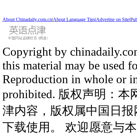
About Chinadaily.com.cn
|
About Language Tips
|
Advertise on Site
|
Pub
Copyright by chinadaily.com
this material may be used f
Reproduction in whole or in
prohibited. 版权
津内容，版权属中国日报
下载使用。 欢迎愿意与