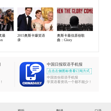
奖最
2015奥斯卡爆笑语
奥斯卡最佳原创歌
wn
录
曲：Glory
闻
中国日报双语手机报
点击左侧图标查看订阅方式
中国首份双语手机报
！
学英语看资讯一个都不能少！
视听
翻译
口语