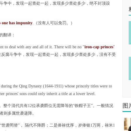
斗争中，发现一起查处一起，发现多少查处多少，绝不封顶设
 one has impunity
.（没有人可以免罚。）
的翻译：
ant to deal with any and all of it. There will be no "
iron-cap princes
"
id.（吕新华表示，在反腐斗争中，发现一起查处一起，发现多少查处多少，没有不受
es during the Qing Dynasty (1644-1911) whose princely titles were to
r princes' sons could only inherit a title at a lower level.
图
。整个清代共有12位承袭爵位无需降等的“铁帽子王”。一般情况
者则多属世袭递降。
世袭罔替”， 隔代不降爵；二是俸禄优厚，岁俸银1万两，禄米1