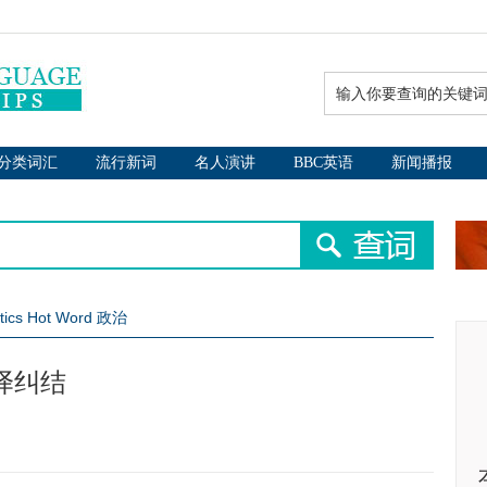
分类词汇
流行新词
名人演讲
BBC英语
新闻播报
itics Hot Word 政治
译纠结