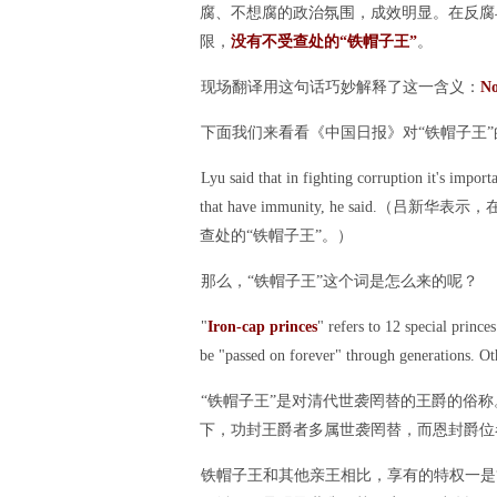
腐、不想腐的政治氛围，成效明显。在反腐
限，
没有不受查处的
“铁帽子王”
。
现场翻译用这句话巧妙解释了这一含义：
No
下面我们来看看《中国日报》对“铁帽子王”
Lyu said that in fighting corruption it's import
that have immunity, he sa
查处的“铁帽子王”。）
那么，“铁帽子王”这个词是怎么来的呢？
"
Iron-cap princes
" refers to 12 special princ
be "passed on forever" through generations. Othe
“铁帽子王”是对清代世袭罔替的王爵的俗称
下，功封王爵者多属世袭罔替，而恩封爵位
铁帽子王和其他亲王相比，享有的特权一是“