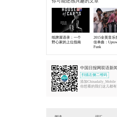
你可能还感兴趣的文章
纸牌屋语录：一个
2015全英音乐
野心家的上位指南
佳单曲：Upto
Funk
中国日报网双语新
扫描左侧二维码
添加Chinadaily_Mobile
你想看的我们这儿都有
阅读
词汇