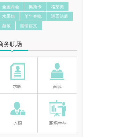
全国两会
奥斯卡
格莱美
水果姐
羊年春晚
巡回法庭
赫敏
国情咨文
商务职场