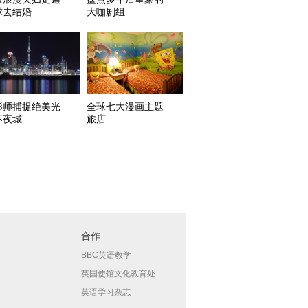
球去结婚
大咖剧组
影师捕捉绝美光
全球七大漫画主题
不夜城
旅店
合作
BBC英语教学
英国使馆文化教育处
英语学习杂志