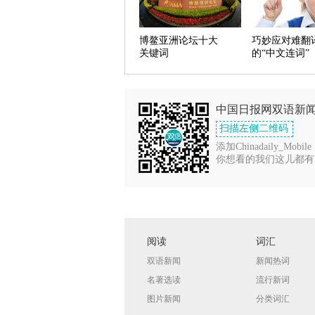
博鳌亚洲论坛十大
巧妙应对难翻
关键词
的“中文连词”
中国日报网双语新
扫描左侧二维码
添加Chinadaily_Mobile
你想看的我们这儿都有
阅读
词汇
双语新闻
新闻热词
名著选读
流行新词
图片新闻
分类词汇