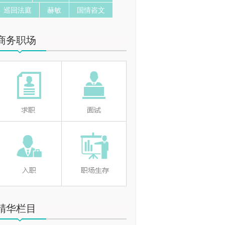
巡回法庭
赫敏
国情咨文
商务职场
精华栏目