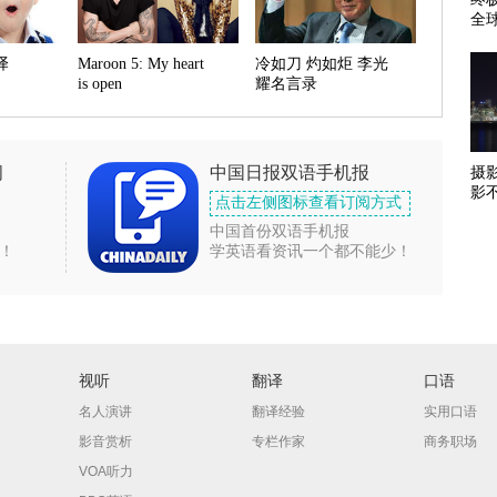
全
译
Maroon 5: My heart
冷如刀 灼如炬 李光
is open
耀名言录
闻
中国日报双语手机报
摄
影
点击左侧图标查看订阅方式
中国首份双语手机报
！
学英语看资讯一个都不能少！
视听
翻译
口语
名人演讲
翻译经验
实用口语
影音赏析
专栏作家
商务职场
VOA听力