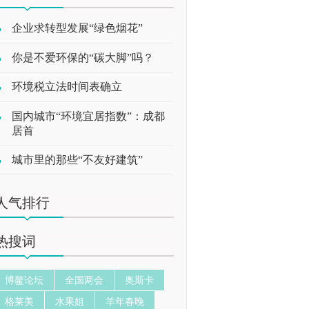
企业求转型发展“绿色烟花”
你是不爱环保的“碳大脚”吗？
环境税立法时间表确立
国内城市“环境宜居指数”：成都
居首
城市里的那些“不友好建筑”
人气排行
热搜词
博鳌论坛
全国两会
奥斯卡
格莱美
水果姐
羊年春晚