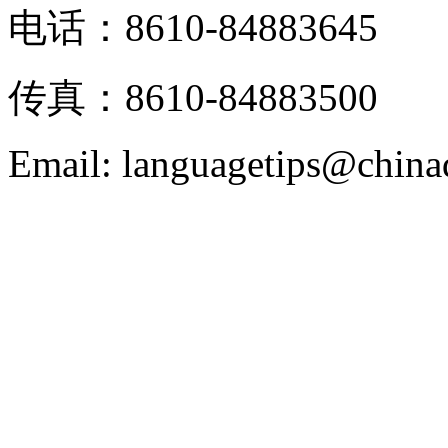
电话：8610-84883645
传真：8610-84883500
Email: languagetips@china