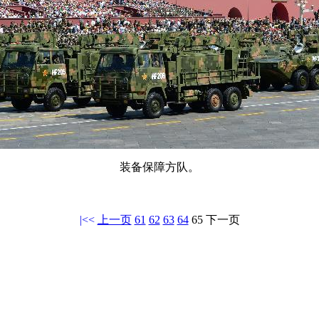
装备保障方队。
|<<
上一页
61
62
63
64
65
下一页