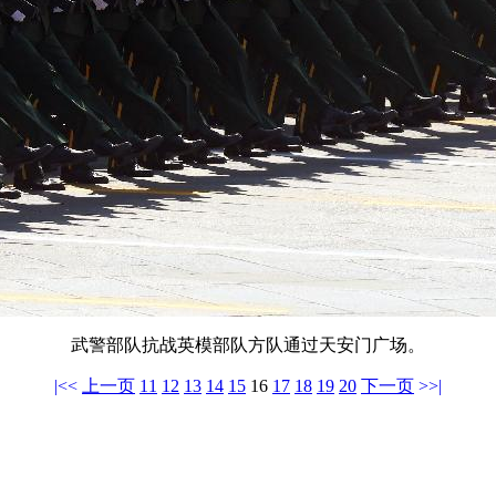
武警部队抗战英模部队方队通过天安门广场。
|<<
上一页
11
12
13
14
15
16
17
18
19
20
下一页
>>|