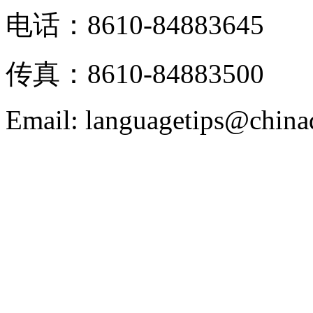
电话：8610-84883645
传真：8610-84883500
Email: languagetips@china