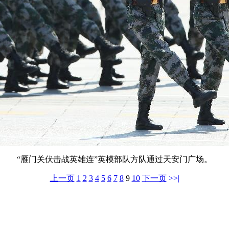
“雁门关伏击战英雄连”英模部队方队通过天安门广场。
上一页
1
2
3
4
5
6
7
8
9
10
下一页
>>|