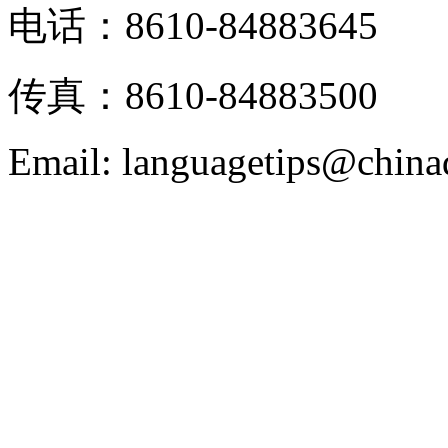
电话：8610-84883645
传真：8610-84883500
Email: languagetips@china