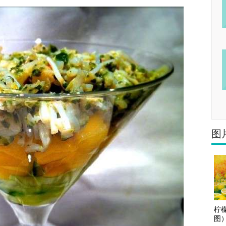
图
柠
图