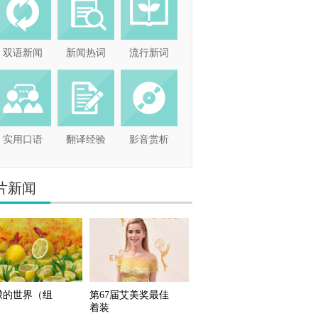
双语新闻
新闻热词
流行新词
实用口语
翻译经验
影音赏析
片新闻
檬的世界（组
第67届艾美奖最佳
）
着装