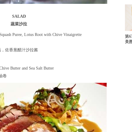
SALAD
蔬菜沙拉
Squash Puree, Lotus Root with Chive Vinaigrette
第
美
藕，佐香葱醋汁沙拉酱
Chive Butter and Sea Salt Butter
油卷