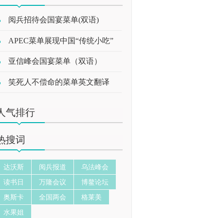
阅兵招待会国宴菜单(双语)
APEC菜单展现中国“传统小吃”
亚信峰会国宴菜单（双语）
笑死人不偿命的菜单英文翻译
人气排行
热搜词
达沃斯
阅兵报道
乌法峰会
读书日
万隆会议
博鳌论坛
奥斯卡
全国两会
格莱美
水果姐