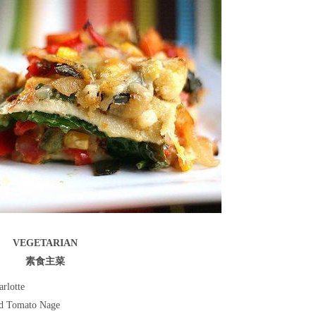
VEGETARIAN
素食主菜
rlotte
d Tomato Nage