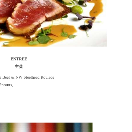
ENTREE
主菜
 Beef & NW Steelhead Roulade
Sprouts,