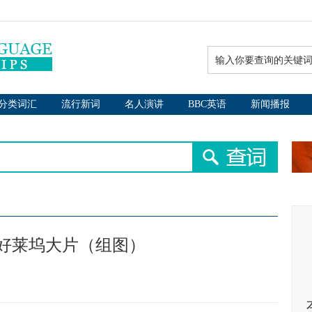
分类词汇
流行新词
名人演讲
BBC英语
新闻播报
0部好莱坞大片（组图）