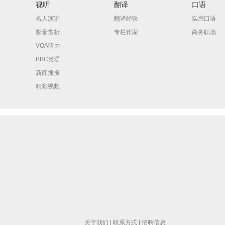
视听
翻译
口语
名人演讲
翻译经验
实用口语
影音赏析
专栏作家
商务职场
VOA听力
BBC英语
新闻播报
精彩视频
关于我们
|
联系方式
|
招聘信息