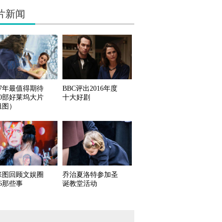
片新闻
17年最值得期待
BBC评出2016年度
10部好莱坞大片
十大好剧
组图）
张图回顾文娱圈
乔治夏洛特参加圣
16那些事
诞教堂活动