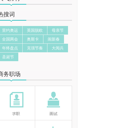
热搜词
里约奥运
英国脱欧
母亲节
全国两会
奥斯卡
闹新春
年终盘点
克强节奏
大阅兵
圣诞节
商务职场