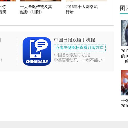
种你
十大圣诞传统及其
2016年十大网络流
图
诞美
起源（组图）
行语
闻
中国日报双语手机报
点击左侧图标查看订阅方式
20
中国首份双语手机报
的
！
学英语看资讯一个都不能少！
（
十
20