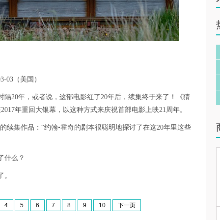
03-03（美国）
隔20年，或者说，这部电影红了20年后，续集终于来了！《猜
2017年重回大银幕，以这种方式来庆祝首部电影上映21周年。
马的续集作品：“约翰•霍奇的剧本很聪明地探讨了在这20年里这些
了什么？
了。
4
5
6
7
8
9
10
下一页